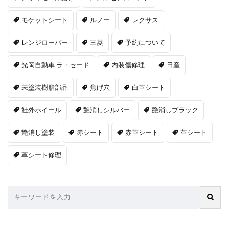
モケットシート
ルノー
レクサス
レンジローバー
三菱
予約について
光岡自動車 ラ・セード
内装傷修理
日産
未塗装樹脂部品
焦げ穴
白革シート
社外ホイール
艶消しシルバー
艶消しブラック
艶消し塗装
赤シート
赤革シート
革シート
革シート修理