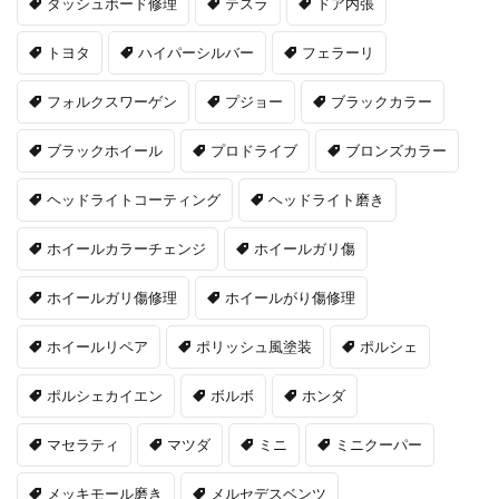
ダッシュボード修理
テスラ
ドア内張
トヨタ
ハイパーシルバー
フェラーリ
フォルクスワーゲン
プジョー
ブラックカラー
ブラックホイール
プロドライブ
ブロンズカラー
ヘッドライトコーティング
ヘッドライト磨き
ホイールカラーチェンジ
ホイールガリ傷
ホイールガリ傷修理
ホイールがり傷修理
ホイールリペア
ポリッシュ風塗装
ポルシェ
ポルシェカイエン
ボルボ
ホンダ
マセラティ
マツダ
ミニ
ミニクーパー
メッキモール磨き
メルセデスベンツ