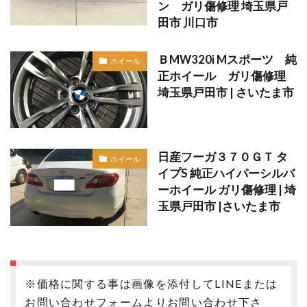
ン ガリ傷修理 埼玉県戸
田市 川口市
ＢMW320i Mスポーツ 純
ホイール
正ホイール ガリ傷修理
埼玉県戸田市 | さいたま市
日産フーガ３７０ＧＴ タ
ホイール
イプS 純正ハイパーシルバ
ーホイール ガリ傷修理 | 埼
玉県戸田市 |さいたま市
※価格に関する事は画像を添付してLINEまたは
お問い合わせフォームよりお問い合わせ下さ