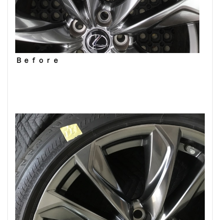
Ｂｅｆｏｒｅ