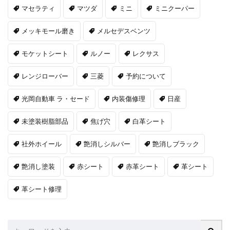
マセラティ
マツダ
ミニ
ミニクーパー
メッキモール磨き
メルセデスベンツ
モケットシート
ルノー
レクサス
レンジローバー
三菱
予約について
光岡自動車 ラ・セード
内装傷修理
日産
未塗装樹脂部品
焦げ穴
白革シート
社外ホイール
艶消しシルバー
艶消しブラック
艶消し塗装
赤シート
赤革シート
革シート
革シート修理