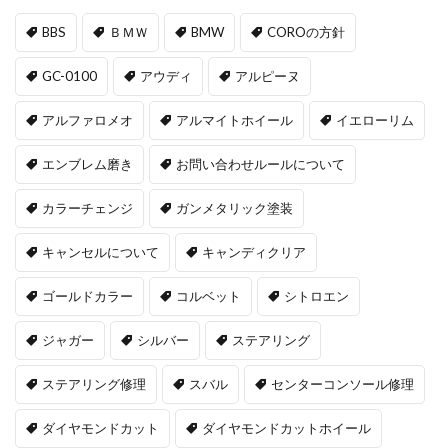
BBS
ＢＭＷ
BMW
COROの方針
GC-0100
アウディ
アルピーヌ
アルファロメオ
アルマイトホイール
イエローリム
エンブレム磨き
お問い合わせルールについて
カラーチェンジ
ガンメタリック塗装
キャンセルについて
キャンディクリア
ゴールドカラー
コルベット
シトロエン
ジャガー
シルバー
ステアリング
ステアリング修理
スバル
センターコンソール修理
ダイヤモンドカット
ダイヤモンドカットホイール