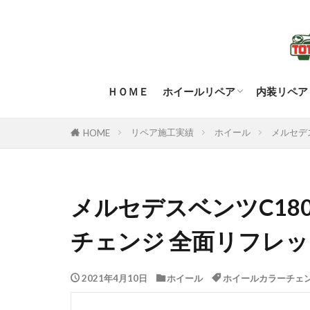
ＨＯＭＥ
ホイールリペア
内装リペア
ホイールリペア
ホイールリペア料金
ホイールリペアのこだわり
ホイールリペア業者を選ぶ際
ダイヤカットホイールポリッ
シートリ
シートリ
その他の
リペア施工実績
ホイール
メルセデ
HOME
注意点
メルセデスベンツC18
チェンジ 全面リフレッシ
2021年4月10日
ホイール
ホイールカラーチェ