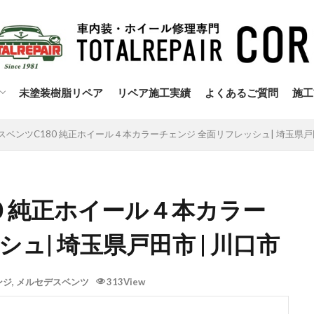
未塗装樹脂リペア
リペア施工実績
よくあるご質問
施工
の注意点
シュ風塗装
ペア
ペアよくあるご質問
内装リペア
リ
キ
スベンツC180 純正ホイール４本カラーチェンジ 全面リフレッシュ| 埼玉県戸田
0 純正ホイール４本カラー
ュ| 埼玉県戸田市 | 川口市
ンジ
,
メルセデスベンツ
313View