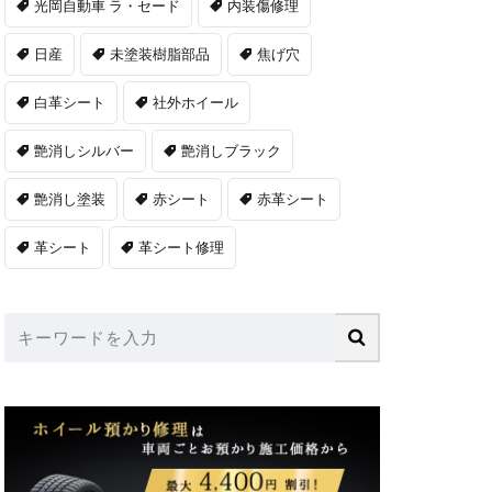
光岡自動車 ラ・セード
内装傷修理
日産
未塗装樹脂部品
焦げ穴
白革シート
社外ホイール
艶消しシルバー
艶消しブラック
艶消し塗装
赤シート
赤革シート
革シート
革シート修理