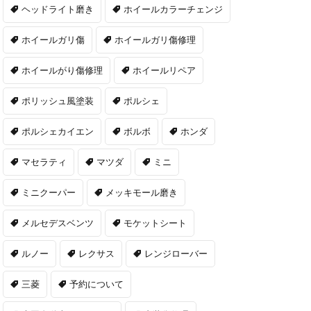
ヘッドライト磨き
ホイールカラーチェンジ
ホイールガリ傷
ホイールガリ傷修理
ホイールがり傷修理
ホイールリペア
ポリッシュ風塗装
ポルシェ
ポルシェカイエン
ボルボ
ホンダ
マセラティ
マツダ
ミニ
ミニクーパー
メッキモール磨き
メルセデスベンツ
モケットシート
ルノー
レクサス
レンジローバー
三菱
予約について