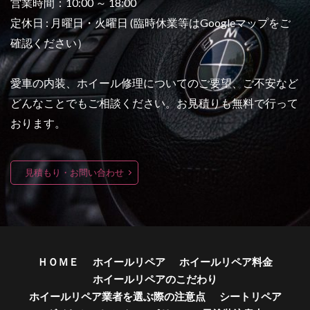
営業時間：10:00 ～ 18:00
定休日 : 月曜日・火曜日 (臨時休業等はGoogleマップをご
確認ください）
愛車の内装、ホイール修理についてのご要望、ご不安など
どんなことでもご相談ください。お見積りも無料で行って
おります。
見積もり・お問い合わせ
ＨＯＭＥ
ホイールリペア
ホイールリペア料金
ホイールリペアのこだわり
ホイールリペア業者を選ぶ際の注意点
シートリペア