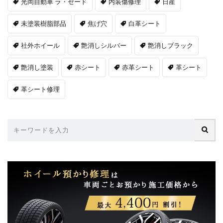
光岡自動車 ラ・セード
内装傷修理
日産
未塗装樹脂部品
焦げ穴
白革シート
社外ホイール
艶消しシルバー
艶消しブラック
艶消し塗装
赤シート
赤革シート
革シート
革シート修理