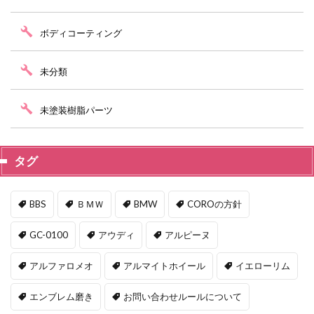
ボディコーティング
未分類
未塗装樹脂パーツ
タグ
BBS
ＢＭＷ
BMW
COROの方針
GC-0100
アウディ
アルピーヌ
アルファロメオ
アルマイトホイール
イエローリム
エンブレム磨き
お問い合わせルールについて