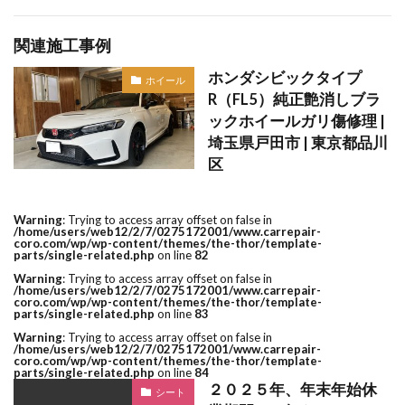
関連施工事例
ホンダシビックタイプ
ホイール
R（FL5）純正艶消しブラ
ックホイールガリ傷修理 |
埼玉県戸田市 | 東京都品川
区
Warning
: Trying to access array offset on false in
/home/users/web12/2/7/0275172001/www.carrepair-
coro.com/wp/wp-content/themes/the-thor/template-
parts/single-related.php
on line
82
Warning
: Trying to access array offset on false in
/home/users/web12/2/7/0275172001/www.carrepair-
coro.com/wp/wp-content/themes/the-thor/template-
parts/single-related.php
on line
83
Warning
: Trying to access array offset on false in
/home/users/web12/2/7/0275172001/www.carrepair-
coro.com/wp/wp-content/themes/the-thor/template-
parts/single-related.php
on line
84
２０２５年、年末年始休
シート