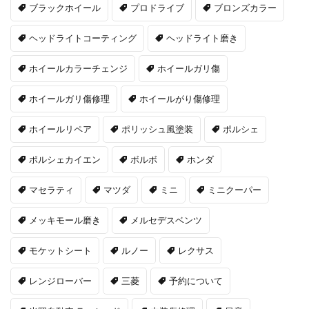
ブラックホイール
プロドライブ
ブロンズカラー
ヘッドライトコーティング
ヘッドライト磨き
ホイールカラーチェンジ
ホイールガリ傷
ホイールガリ傷修理
ホイールがり傷修理
ホイールリペア
ポリッシュ風塗装
ポルシェ
ポルシェカイエン
ボルボ
ホンダ
マセラティ
マツダ
ミニ
ミニクーパー
メッキモール磨き
メルセデスベンツ
モケットシート
ルノー
レクサス
レンジローバー
三菱
予約について