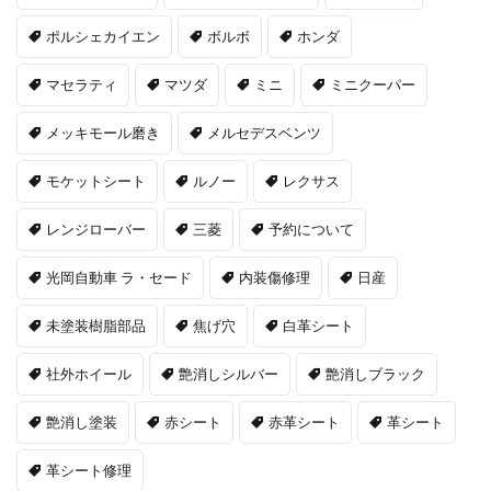
ポルシェカイエン
ボルボ
ホンダ
マセラティ
マツダ
ミニ
ミニクーパー
メッキモール磨き
メルセデスベンツ
モケットシート
ルノー
レクサス
レンジローバー
三菱
予約について
光岡自動車 ラ・セード
内装傷修理
日産
未塗装樹脂部品
焦げ穴
白革シート
社外ホイール
艶消しシルバー
艶消しブラック
艶消し塗装
赤シート
赤革シート
革シート
革シート修理