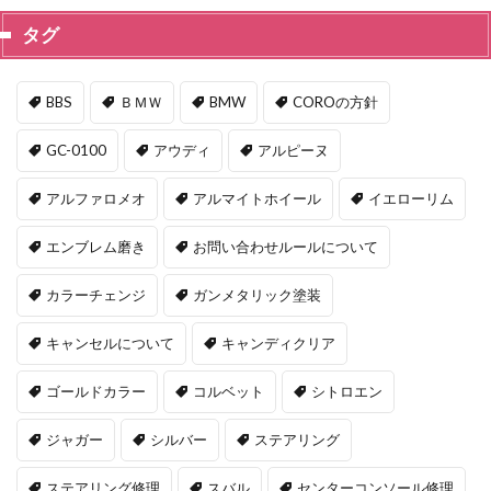
タグ
BBS
ＢＭＷ
BMW
COROの方針
GC-0100
アウディ
アルピーヌ
アルファロメオ
アルマイトホイール
イエローリム
エンブレム磨き
お問い合わせルールについて
カラーチェンジ
ガンメタリック塗装
キャンセルについて
キャンディクリア
ゴールドカラー
コルベット
シトロエン
ジャガー
シルバー
ステアリング
ステアリング修理
スバル
センターコンソール修理