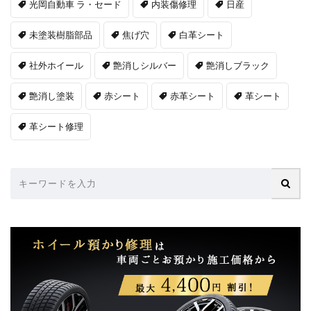
光岡自動車 ラ・セード
内装傷修理
日産
未塗装樹脂部品
焦げ穴
白革シート
社外ホイール
艶消しシルバー
艶消しブラック
艶消し塗装
赤シート
赤革シート
革シート
革シート修理