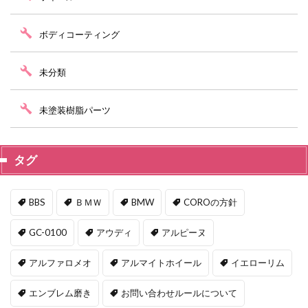
ボディコーティング
未分類
未塗装樹脂パーツ
タグ
BBS
ＢＭＷ
BMW
COROの方針
GC-0100
アウディ
アルピーヌ
アルファロメオ
アルマイトホイール
イエローリム
エンブレム磨き
お問い合わせルールについて