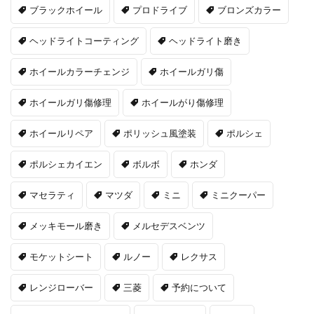
ブラックホイール
プロドライブ
ブロンズカラー
ヘッドライトコーティング
ヘッドライト磨き
ホイールカラーチェンジ
ホイールガリ傷
ホイールガリ傷修理
ホイールがり傷修理
ホイールリペア
ポリッシュ風塗装
ポルシェ
ポルシェカイエン
ボルボ
ホンダ
マセラティ
マツダ
ミニ
ミニクーパー
メッキモール磨き
メルセデスベンツ
モケットシート
ルノー
レクサス
レンジローバー
三菱
予約について