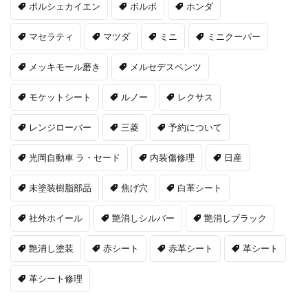
ポルシェカイエン
ボルボ
ホンダ
マセラティ
マツダ
ミニ
ミニクーパー
メッキモール磨き
メルセデスベンツ
モケットシート
ルノー
レクサス
レンジローバー
三菱
予約について
光岡自動車 ラ・セード
内装傷修理
日産
未塗装樹脂部品
焦げ穴
白革シート
社外ホイール
艶消しシルバー
艶消しブラック
艶消し塗装
赤シート
赤革シート
革シート
革シート修理