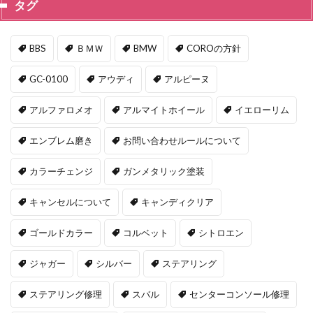
タグ
BBS
ＢＭＷ
BMW
COROの方針
GC-0100
アウディ
アルピーヌ
アルファロメオ
アルマイトホイール
イエローリム
エンブレム磨き
お問い合わせルールについて
カラーチェンジ
ガンメタリック塗装
キャンセルについて
キャンディクリア
ゴールドカラー
コルベット
シトロエン
ジャガー
シルバー
ステアリング
ステアリング修理
スバル
センターコンソール修理